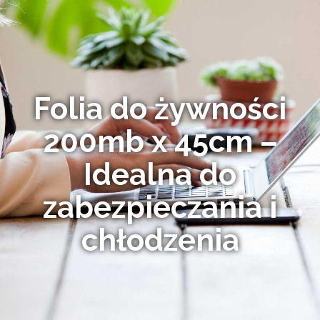
Folia do żywności
200mb x 45cm –
Idealna do
zabezpieczania i
chłodzenia