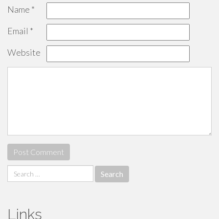
Name
*
Email
*
Website
Search
for:
Links